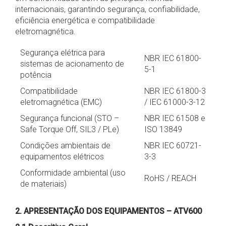
internacionais, garantindo segurança, confiabilidade,
eficiência energética e compatibilidade
eletromagnética.
Segurança elétrica para
NBR IEC 61800-
sistemas de acionamento de
5-1
potência
Compatibilidade
NBR IEC 61800-3
eletromagnética (EMC)
/ IEC 61000-3-12
Segurança funcional (STO –
NBR IEC 61508 e
Safe Torque Off, SIL3 / PLe)
ISO 13849
Condições ambientais de
NBR IEC 60721-
equipamentos elétricos
3-3
Conformidade ambiental (uso
RoHS / REACH
de materiais)
2. APRESENTAÇÃO DOS EQUIPAMENTOS – ATV600