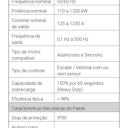
Frequência nominal
50/60 Hz
Potência nominal
110 a 1200 kW
Corrente nominal
125 a 1230 A
de saída
Frequência de
0,1 Hz a 500 Hz
saída
Tipo de motor
Assíncrono e Síncrono
compatível
Escalar / Vetorial com ou
Tipo de controle
sem sensor
Capacidade de
150% por 60 segundos
sobrecarga
(Heavy Duty)
Eficiência típica
> 98%
Características Mecânicas do Painel
Grau de proteção
IP00
Acesso para