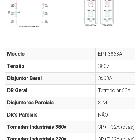
Modelo
EPT-3863A
Tensão
380v
Disjuntor Geral
3x63A
DR Geral
Tetrapolar 63A
Disjuntores Parciais
SIM
DR's Parciais
NÃO
Tomadas Industriais 380v
3P+T 32A (duas)
Tomadas Industriais 220v
3P+T 32A (duas) / 