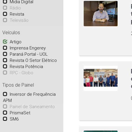
Midia Digital
Rádio
Revista
Televisão
Veículos
Artigo
Imprensa Engerey
Paraná Portal - UOL
Revista O Setor Elétrico
Revista Potência
RPC - Globo
Tipos de Painel
Inversor de Frequência
APM
Painel de Saneamento
PrismaSet
SM6